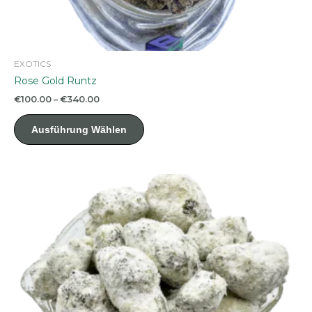
EXOTICS
Rose Gold Runtz
Preisspanne:
€
100.00
–
€
340.00
€100.00
Dieses
bis
Ausführung Wählen
Produkt
€340.00
weist
mehrere
Varianten
auf.
Die
Optionen
können
auf
der
Produktseite
gewählt