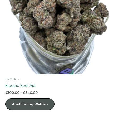
der
Produktseite
gewählt
werden
EXOTICS
Electric Kool-Aid
Preisspanne:
€
100.00
–
€
340.00
€100.00
Dieses
bis
Ausführung Wählen
Produkt
€340.00
weist
mehrere