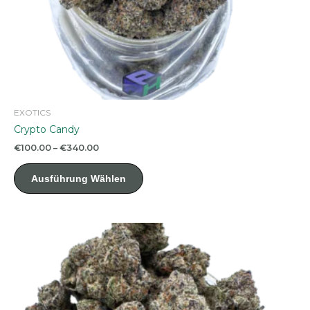
EXOTICS
Crypto Candy
Preisspanne:
€
100.00
–
€
340.00
€100.00
Dieses
bis
Ausführung Wählen
Produkt
€340.00
weist
mehrere
Varianten
auf.
Die
Optionen
können
auf