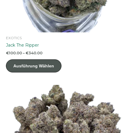
EXOTICS
Jack The Ripper
Preisspanne:
€
100.00
–
€
340.00
€100.00
Dieses
bis
Ausführung Wählen
Produkt
€340.00
weist
mehrere
Varianten
auf.
Die
Optionen
können
auf
der