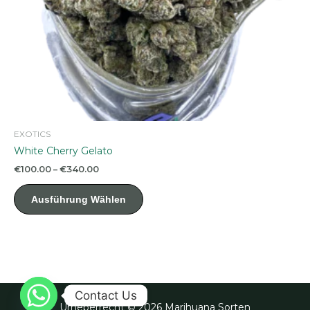
EXOTICS
White Cherry Gelato
Preisspanne:
€
100.00
–
€
340.00
€100.00
Dieses
bis
Ausführung Wählen
Produkt
€340.00
weist
mehrere
Varianten
auf.
Die
Contact Us
Optionen
Urheberrecht © 2026 Marihuana Sorten