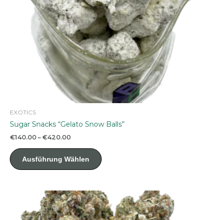
werden
EXOTICS
Sugar Snacks “Gelato Snow Balls”
Preisspanne:
€
140.00
–
€
420.00
€140.00
Dieses
bis
Ausführung Wählen
Produkt
€420.00
weist
mehrere
Varianten
auf.
Die