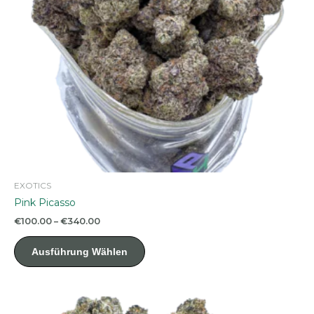
Produktseite
gewählt
werden
EXOTICS
Pink Picasso
Preisspanne:
€
100.00
–
€
340.00
€100.00
Dieses
bis
Ausführung Wählen
Produkt
€340.00
weist
mehrere
Varianten