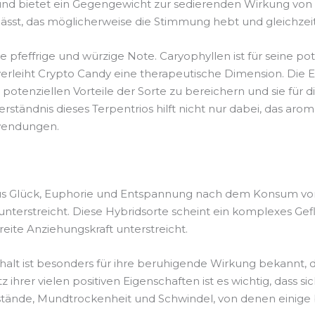
nd bietet ein Gegengewicht zur sedierenden Wirkung von 
 lässt, das möglicherweise die Stimmung hebt und gleichzei
ne pfeffrige und würzige Note. Caryophyllen ist für sein
rleiht Crypto Candy eine therapeutische Dimension. Die Ei
e potenziellen Vorteile der Sorte zu bereichern und sie für 
ändnis dieses Terpentrios hilft nicht nur dabei, das arom
nwendungen.
us Glück, Euphorie und Entspannung nach dem Konsum von K
nterstreicht. Diese Hybridsorte scheint ein komplexes Ge
eite Anziehungskraft unterstreicht.
t ist besonders für ihre beruhigende Wirkung bekannt, die
ihrer vielen positiven Eigenschaften ist es wichtig, dass s
stände, Mundtrockenheit und Schwindel, von denen einige 