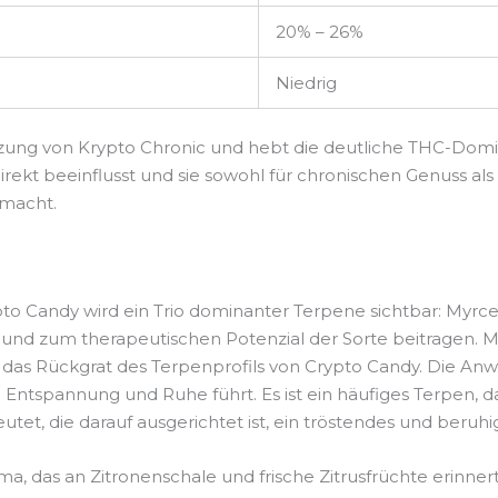
20% – 26%
Niedrig
ng von Krypto Chronic und hebt die deutliche THC-Dominanz
irekt beeinflusst und sie sowohl für chronischen Genuss als
macht.
to Candy wird ein Trio dominanter Terpene sichtbar: Myrcen
 und zum therapeutischen Potenzial der Sorte beitragen. 
 das Rückgrat des Terpenprofils von Crypto Candy. Die Anw
 Entspannung und Ruhe führt. Es ist ein häufiges Terpen, 
et, die darauf ausgerichtet ist, ein tröstendes und beruh
ma, das an Zitronenschale und frische Zitrusfrüchte erinne