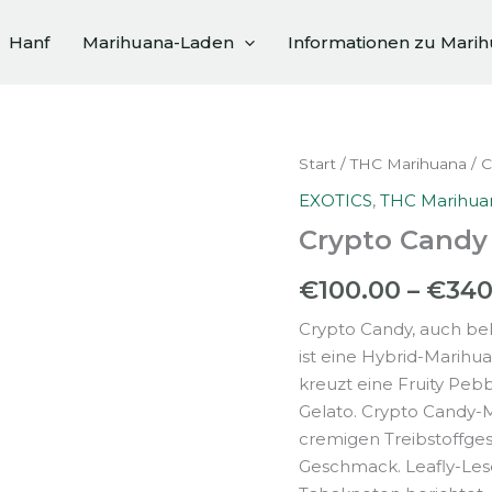
Hanf
Marihuana-Laden
Informationen zu Mari
Start
/
THC Marihuana
/ C
EXOTICS
,
THC Marihua
Crypto Candy
€
100.00
–
€
340
Crypto Candy, auch bek
ist eine Hybrid-Marihu
kreuzt eine Fruity Peb
Gelato. Crypto Candy-M
cremigen Treibstoffge
Geschmack. Leafly-Les