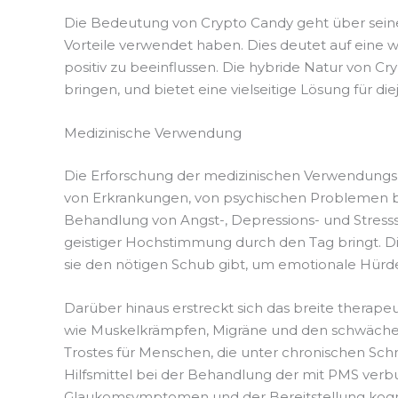
Die Bedeutung von Crypto Candy geht über seine 
Vorteile verwendet haben. Dies deutet auf eine
positiv zu beeinflussen. Die hybride Natur von Cry
bringen, und bietet eine vielseitige Lösung für di
Medizinische Verwendung
Die Erforschung der medizinischen Verwendungsmö
von Erkrankungen, von psychischen Problemen bi
Behandlung von Angst-, Depressions- und Stresss
geistiger Hochstimmung durch den Tag bringt. Di
sie den nötigen Schub gibt, um emotionale Hürd
Darüber hinaus erstreckt sich das breite thera
wie Muskelkrämpfen, Migräne und den schwächend
Trostes für Menschen, die unter chronischen Sc
Hilfsmittel bei der Behandlung der mit PMS ver
Glaukomsymptomen und der Bereitstellung kogniti