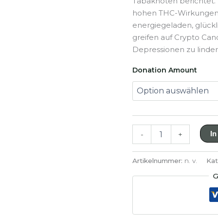
Tabaknoten berichtet.
hohen THC-Wirkungen r
energiegeladen, glück
greifen auf Crypto Ca
Depressionen zu linder
Donation Amount
Crypto
In
-
+
Candy
Menge
Artikelnummer:
n. v.
Kat
G