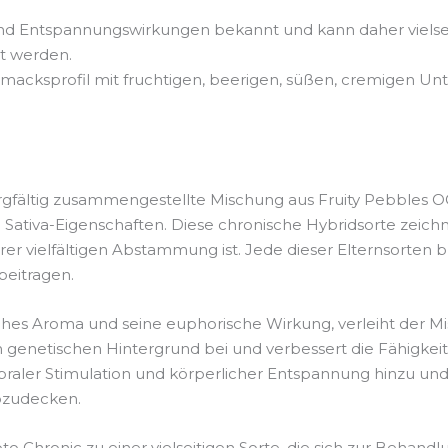
e- und Entspannungswirkungen bekannt und kann daher viels
t werden.
macksprofil mit fruchtigen, beerigen, süßen, cremigen Unt
orgfältig zusammengestellte Mischung aus Fruity Pebbles O
 Sativa-Eigenschaften. Diese chronische Hybridsorte zeichn
hrer vielfältigen Abstammung ist. Jede dieser Elternsorten 
beitragen.
isches Aroma und seine euphorische Wirkung, verleiht der 
n genetischen Hintergrund bei und verbessert die Fähigkeit
rebraler Stimulation und körperlicher Entspannung hinzu un
bzudecken.
hronic zu einer vielseitigen Sorte, die sich zur Behandl