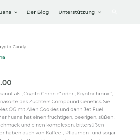
Suchen
huana
Der Blog
Unterstützung
rypto Candy
na
Preisspanne:
.00
€100.00
annt als „Crypto Chronic“ oder „Kryptochronic“,
anasorte des Züchters Compound Genetics. Sie
bis
bles OG mit Alien Cookies und dann Jet Fuel
€340.00
arihuana hat einen fruchtigen, beerigen, süßen,
schmack und einen komplexen, bittersüßen
er haben auch von Kaffee-, Pflaumen- und sogar