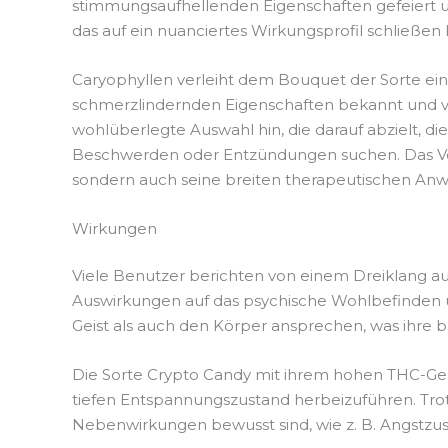
stimmungsaufhellenden Eigenschaften gefeiert u
das auf ein nuanciertes Wirkungsprofil schließen
Caryophyllen verleiht dem Bouquet der Sorte ei
schmerzlindernden Eigenschaften bekannt und ve
wohlüberlegte Auswahl hin, die darauf abzielt, di
Beschwerden oder Entzündungen suchen. Das Verst
sondern auch seine breiten therapeutischen A
Wirkungen
Viele Benutzer berichten von einem Dreiklang a
Auswirkungen auf das psychische Wohlbefinden u
Geist als auch den Körper ansprechen, was ihre br
Die Sorte Crypto Candy mit ihrem hohen THC-Gehal
tiefen Entspannungszustand herbeizuführen. Trotz 
Nebenwirkungen bewusst sind, wie z. B. Angstzu