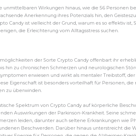
unmittelbaren Wirkungen hinaus, wie die 56 Personen bele
 wachsende Anerkennung ihres Potenzials hin, den Geistes
pto Candy ist vielleicht der Grund, warum es so effektiv ist
ejenigen, die Erleichterung vom Alltagsstress suchen.
glichkeiten der Sorte Crypto Candy offenbart ihr erhebli
s hin zu chronischen Schmerzen und neurologischen Störun
ymptomen erwiesen und wirkt als mentaler Treibstoff, der
ese Eigenschaft ist besonders vorteilhaft für Personen, 
en zu überwinden.
peutische Spektrum von Crypto Candy auf körperliche Besc
en Auswirkungen der Parkinson-Krankheit. Seine schmerzs
hmerzen leiden, darunter auch seltene Erkrankungen wie 
bundenen Beschwerden. Darüber hinaus unterstreicht die W
ver Energie für Personen, die gegen die Alzheimer-Krankhei