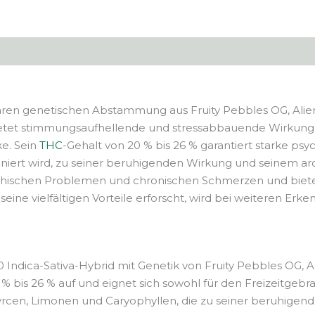
ren genetischen Abstammung aus Fruity Pebbles OG, Alien 
bietet stimmungsaufhellende und stressabbauende Wirkunge
ke. Sein
THC
-Gehalt von 20 % bis 26 % garantiert starke ps
iert wird, zu seiner beruhigenden Wirkung und seinem aro
psychischen Problemen und chronischen Schmerzen und bie
eine vielfältigen Vorteile erforscht, wird bei weiteren Erke
Indica-Sativa-Hybrid mit Genetik von Fruity Pebbles OG, Al
% bis 26 % auf und eignet sich sowohl für den Freizeitgebr
en, Limonen und Caryophyllen, die zu seiner beruhigende