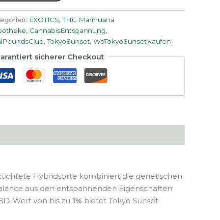
egorien:
EXOTICS
,
THC Marihuana
potheke
,
CannabisEntspannung
,
lPoundsClub
,
TokyoSunset
,
WoTokyoSunsetKaufen
arantiert sicherer Checkout
ezüchtete Hybridsorte kombiniert die genetischen
 Balance aus den entspannenden Eigenschaften
D-Wert von bis zu
1%
bietet Tokyo Sunset