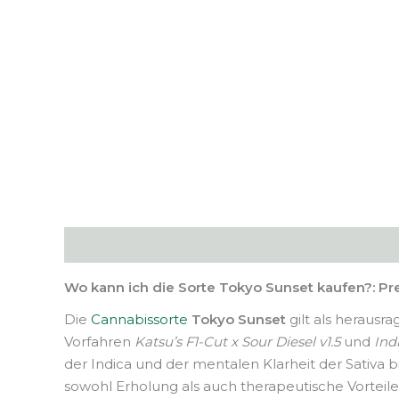
Beschreibung
Zusätzliche Informationen
Wo kann ich die Sorte Tokyo Sunset kaufen?: P
Die
Cannabissorte
Tokyo Sunset
gilt als herausr
Vorfahren
Katsu’s F1-Cut x Sour Diesel v1.5
und
Ind
der Indica und der mentalen Klarheit der Sativa 
sowohl Erholung als auch therapeutische Vorteile