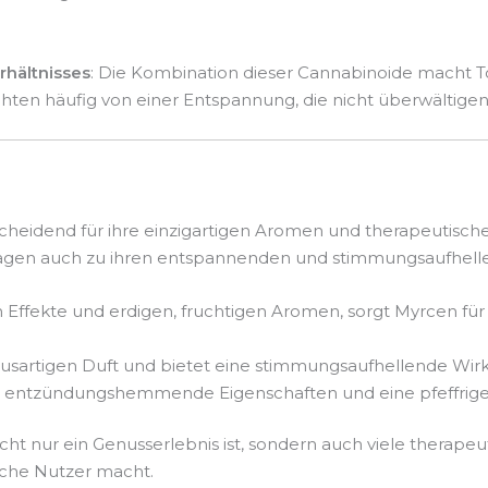
hältnisses
: Die Kombination dieser Cannabinoide macht T
chten häufig von einer Entspannung, die nicht überwältige
scheidend für ihre einzigartigen Aromen und therapeutisch
ragen auch zu ihren entspannenden und stimmungsaufhelle
n Effekte und erdigen, fruchtigen Aromen, sorgt Myrcen f
rusartigen Duft und bietet eine stimmungsaufhellende Wirkun
at entzündungshemmende Eigenschaften und eine pfeffrige
t nur ein Genusserlebnis ist, sondern auch viele therapeuti
sche Nutzer macht.