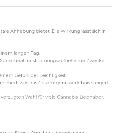
ale Anhebung bietet. Die Wirkung lässt sich in
 einem langen Tag.
e Sorte ideal für stimmungsaufhellende Zwecke
em Gefühl der Leichtigkeit.
ereichert, was das Gesamtgenusserlebnis steigert.
orzugten Wahl für viele Cannabis-Liebhaber.
ng von
Stress
,
Angst
und
chronischen