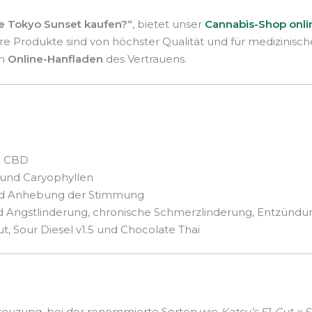
te Tokyo Sunset kaufen?“
, bietet unser
Cannabis-Shop onli
e Produkte sind von höchster Qualität und für medizinische
em
Online-Hanfladen
des Vertrauens.
% CBD
 und Caryophyllen
und Anhebung der Stimmung
und Angstlinderung, chronische Schmerzlinderung, Entzü
, Sour Diesel v1.5 und Chocolate Thai
Kreuzung, bei der renommierte Sorten wie
Katsu’s F1-Cut x S