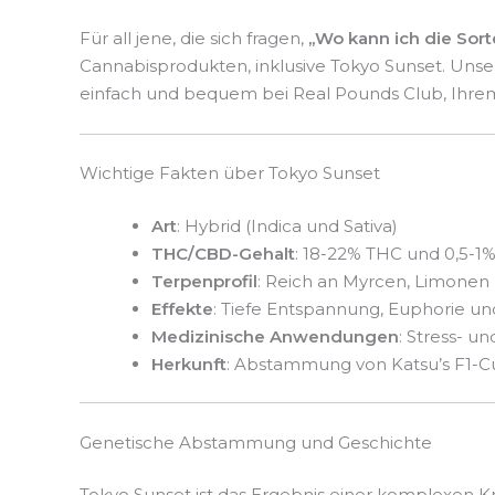
Für all jene, die sich fragen,
„Wo kann ich die Sor
Cannabisprodukten, inklusive Tokyo Sunset. Unser
einfach und bequem bei Real Pounds Club, Ihr
Wichtige Fakten über Tokyo Sunset
Art
: Hybrid (Indica und Sativa)
THC/CBD-Gehalt
: 18-22% THC und 0,5-1
Terpenprofil
: Reich an Myrcen, Limonen
Effekte
: Tiefe Entspannung, Euphorie 
Medizinische Anwendungen
: Stress- 
Herkunft
: Abstammung von Katsu’s F1-Cut
Genetische Abstammung und Geschichte
Tokyo Sunset ist das Ergebnis einer komplexen 