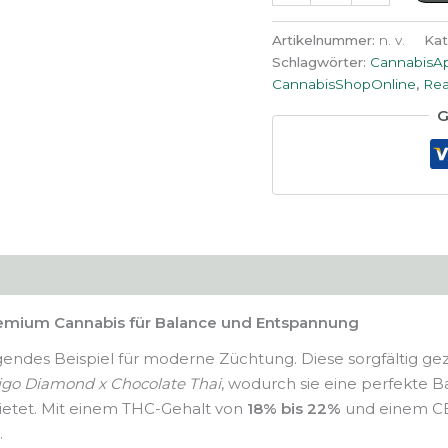
Menge
Artikelnummer:
n. v.
Kat
Schlagwörter:
CannabisA
CannabisShopOnline
,
Rea
G
remium Cannabis für Balance und Entspannung
agendes Beispiel für moderne Züchtung. Diese sorgfältig g
igo Diamond x Chocolate Thai
, wodurch sie eine perfekte
bietet. Mit einem THC-Gehalt von
18% bis 22%
und einem CB
.