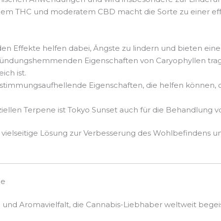
em THC und moderatem CBD macht die Sorte zu einer eff
den Effekte helfen dabei, Ängste zu lindern und bieten ei
tzündungshemmenden Eigenschaften von Caryophyllen trag
eich ist.
t stimmungsaufhellende Eigenschaften, die helfen könne
eziellen Terpene ist Tokyo Sunset auch für die Behandlung
e vielseitige Lösung zur Verbesserung des Wohlbefindens 
ne
nd Aromavielfalt, die Cannabis-Liebhaber weltweit begeist