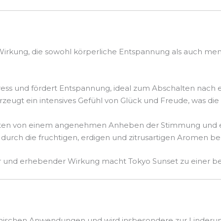
Wirkung, die sowohl körperliche Entspannung als auch ment
Stress und fördert Entspannung, ideal zum Abschalten nach
rzeugt ein intensives Gefühl von Glück und Freude, was di
hten von einem angenehmen Anheben der Stimmung und ein
d durch die fruchtigen, erdigen und zitrusartigen Aromen b
und erhebender Wirkung macht Tokyo Sunset zu einer bev
zinischen Anwendungen und wird insbesondere zur Linderu