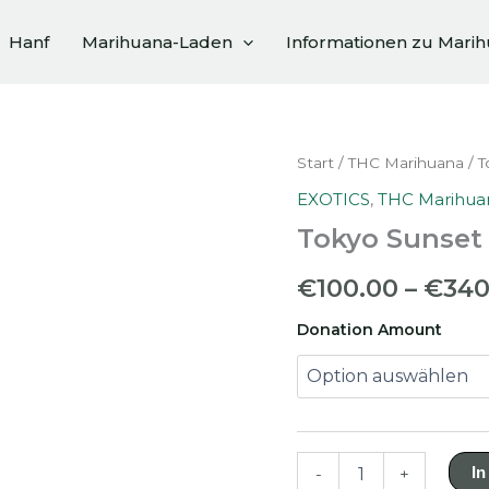
Hanf
Marihuana-Laden
Informationen zu Mari
Start
/
THC Marihuana
/ T
EXOTICS
,
THC Marihua
Tokyo Sunset
€
100.00
–
€
340
Donation Amount
Tokyo
In
-
+
Sunset