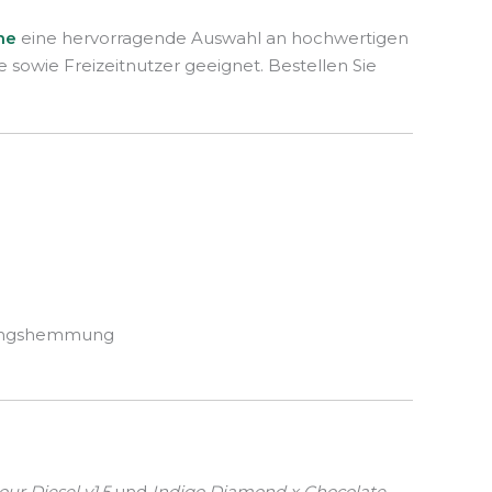
ne
eine hervorragende Auswahl an hochwertigen
 sowie Freizeitnutzer geeignet. Bestellen Sie
ndungshemmung
our Diesel v1.5
und
Indigo Diamond x Chocolate