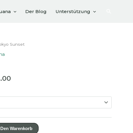
Suchen
huana
Der Blog
Unterstützung
okyo Sunset
na
Preisspanne:
.00
€100.00
bis
€340.00
 Den Warenkorb