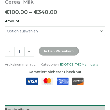
Cereal Milk
Preisspanne:
€
100.00
–
€
340.00
€100.00
Amount
bis
€340.00
Cereal
In Den Warenkorb
-
+
Milk
Menge
Artikelnummer:
n. v.
Kategorien:
EXOTICS
,
THC Marihuana
Garantiert sicherer Checkout
Beschreibung