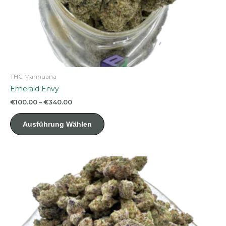
THC Marihuana
Emerald Envy
Preisspanne:
€
100.00
–
€
340.00
€100.00
Dieses
bis
Ausführung Wählen
Produkt
€340.00
weist
mehrere
Varianten
auf.
Die
Optionen
können
auf