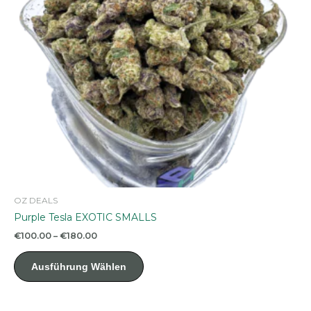
der
Produktseite
gewählt
werden
OZ DEALS
Purple Tesla EXOTIC SMALLS
Preisspanne:
€
100.00
–
€
180.00
€100.00
Dieses
bis
Ausführung Wählen
Produkt
€180.00
weist
mehrere