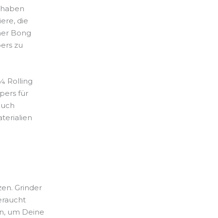
r haben
ere, die
ner Bong
pers zu
¼ Rolling
pers für
auch
terialien
en. Grinder
eraucht
en, um Deine