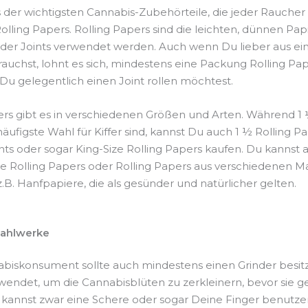
s der wichtigsten Cannabis-Zubehörteile, die jeder Rauche
 Rolling Papers. Rolling Papers sind die leichten, dünnen Papi
der Joints verwendet werden. Auch wenn Du lieber aus ei
 rauchst, lohnt es sich, mindestens eine Packung Rolling Pa
 Du gelegentlich einen Joint rollen möchtest.
ers gibt es in verschiedenen Größen und Arten. Während 1 
äufigste Wahl für Kiffer sind, kannst Du auch 1 ½ Rolling Pa
nts oder sogar King-Size Rolling Papers kaufen. Du kannst 
te Rolling Papers oder Rolling Papers aus verschiedenen Ma
z.B. Hanfpapiere, die als gesünder und natürlicher gelten.
ahlwerke
biskonsument sollte auch mindestens einen Grinder besitz
endet, um die Cannabisblüten zu zerkleinern, bevor sie g
kannst zwar eine Schere oder sogar Deine Finger benutz