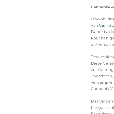
Cannabis-V
Obwohl das 
von
Cannab
Daher ist d
Rauchen gew
auf verschi
Trockenkrau
Diese Gerät
zur Geltung
investieren
verdampfen.
Cannabis-V
Das Verdamp
Lunge anfü
Produkten w