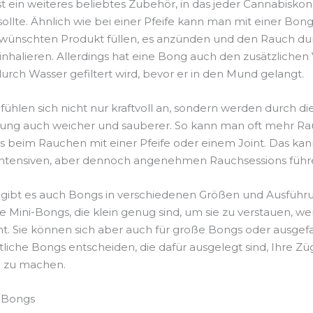
st ein weiteres beliebtes Zubehör, in das jeder Cannabisk
 sollte. Ähnlich wie bei einer Pfeife kann man mit einer Bo
wünschten Produkt füllen, es anzünden und den Rauch du
nhalieren. Allerdings hat eine Bong auch den zusätzlichen V
urch Wasser gefiltert wird, bevor er in den Mund gelangt.
ühlen sich nicht nur kraftvoll an, sondern werden durch die
rung auch weicher und sauberer. So kann man oft mehr R
ls beim Rauchen mit einer Pfeife oder einem Joint. Das kan
intensiven, aber dennoch angenehmen Rauchsessions führ
 gibt es auch Bongs in verschiedenen Größen und Ausführ
re Mini-Bongs, die klein genug sind, um sie zu verstauen, w
ht. Sie können sich aber auch für große Bongs oder ausgef
tliche Bongs entscheiden, die dafür ausgelegt sind, Ihre Zü
h zu machen.