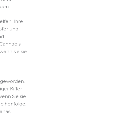
ben.
lfen, Ihre
pfer und
nd
 Cannabis-
wenn sie sie
r geworden.
ger Kiffer
wenn Sie sie
eihenfolge,
anas.