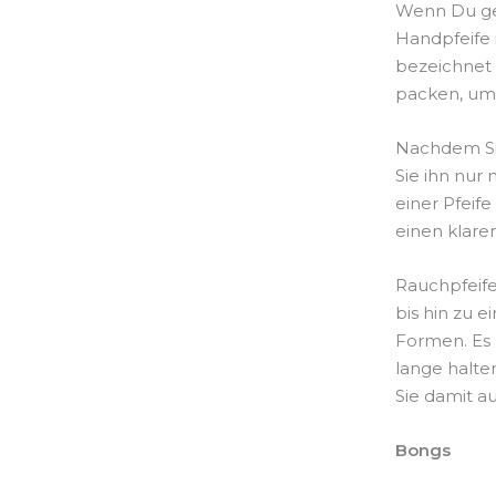
Wenn Du gern
Handpfeife 
bezeichnet 
packen, um 
Nachdem Si
Sie ihn nur
einer Pfeife
einen klaren
Rauchpfeife
bis hin zu e
Formen. Es l
lange halt
Sie damit a
Bongs