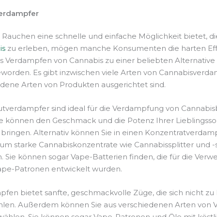
erdampfer
Rauchen eine schnelle und einfache Möglichkeit bietet, d
is
zu erleben, mögen manche Konsumenten die harten Effe
as Verdampfen von Cannabis zu einer beliebten Alternativ
orden. Es gibt inzwischen viele Arten von Cannabisverda
edene Arten von Produkten ausgerichtet sind.
tverdampfer sind ideal für die Verdampfung von Cannabis
e können den Geschmack und die Potenz Ihrer Lieblingsso
 bringen. Alternativ können Sie in einen Konzentratverdam
, um starke Cannabiskonzentrate wie Cannabissplitter und -
 Sie können sogar Vape-Batterien finden, die für die Ver
ape-Patronen entwickelt wurden.
fen bietet sanfte, geschmackvolle Züge, die sich nicht zu h
hlen. Außerdem können Sie aus verschiedenen Arten von 
ählen. Sie können sogar Vape-Patronen und Öle mit köstl