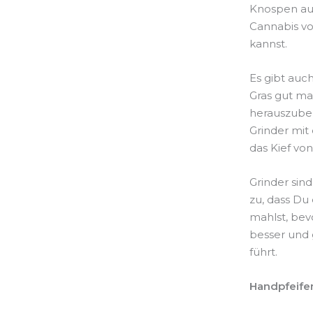
Knospen aus
Cannabis vo
kannst.
Es gibt auch
Gras gut ma
herauszubek
Grinder mit 
das Kief vo
Grinder sind
zu, dass Du
mahlst, bevo
besser und 
führt.
Handpfeife