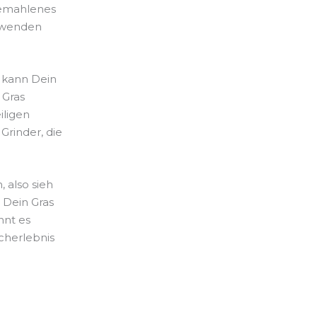
gemahlenes
erwenden
r kann Dein
 Gras
iligen
Grinder, die
, also sieh
 Dein Gras
nnt es
cherlebnis