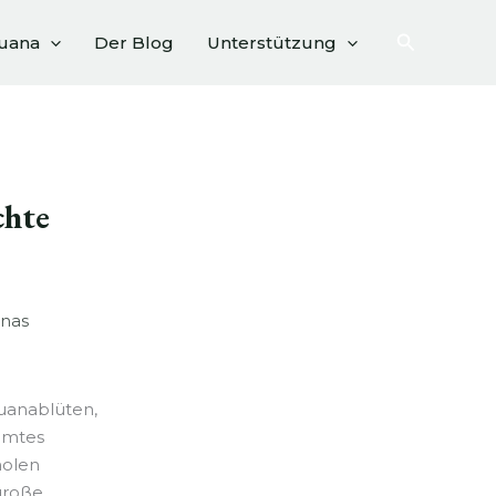
Suchen
huana
Der Blog
Unterstützung
chte
uanablüten,
mmtes
holen
große