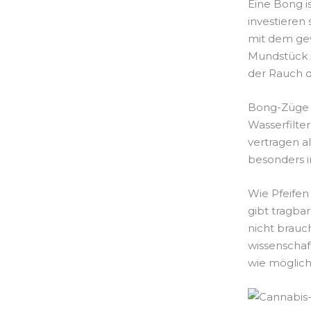
Eine Bong i
investieren
mit dem ge
Mundstück i
der Rauch d
Bong-Züge f
Wasserfilte
vertragen a
besonders 
Wie Pfeifen
gibt tragba
nicht brauc
wissenschaf
wie möglic