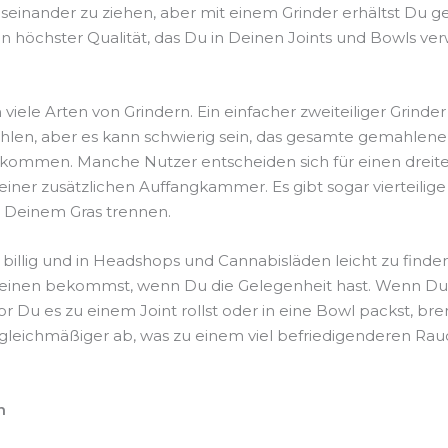
einander zu ziehen, aber mit einem Grinder erhältst Du 
n höchster Qualität, das Du in Deinen Joints und Bowls v
 viele Arten von Grindern. Ein einfacher zweiteiliger Grinde
hlen, aber es kann schwierig sein, das gesamte gemahlene
ommen. Manche Nutzer entscheiden sich für einen dreite
einer zusätzlichen Auffangkammer. Es gibt sogar vierteilige 
n Deinem Gras trennen.
 billig und in Headshops und Cannabisläden leicht zu finden
 einen bekommst, wenn Du die Gelegenheit hast. Wenn Du
r Du es zu einem Joint rollst oder in eine Bowl packst, bre
gleichmäßiger ab, was zu einem viel befriedigenderen Rau
n