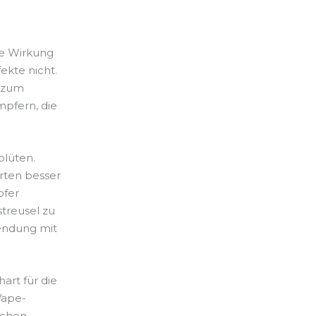
ie Wirkung
kte nicht.
e zum
mpfern, die
blüten.
rten besser
pfer
streusel zu
wendung mit
art für die
Vape-
ichen