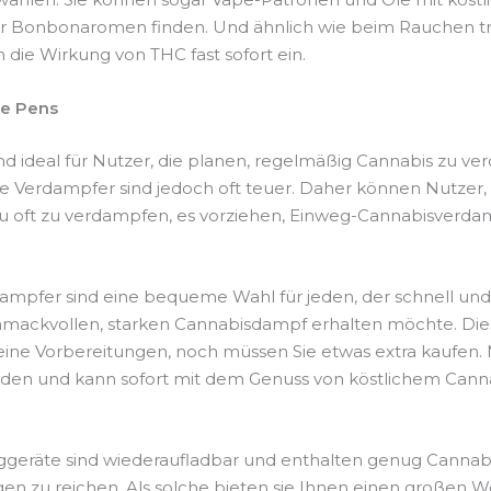
r Bonbonaromen finden. Und ähnlich wie beim Rauchen tr
die Wirkung von THC fast sofort ein.
e Pens
ind ideal für Nutzer, die planen, regelmäßig Cannabis zu v
 Verdampfer sind jedoch oft teuer. Daher können Nutzer, 
u oft zu verdampfen, es vorziehen, Einweg-Cannabisverda
mpfer sind eine bequeme Wahl für jeden, der schnell und
hmackvollen, starken Cannabisdampf erhalten möchte. Die
eine Vorbereitungen, noch müssen Sie etwas extra kaufen
laden und kann sofort mit dem Genuss von köstlichem Can
ggeräte sind wiederaufladbar und enthalten genug Cannabi
gen zu reichen. Als solche bieten sie Ihnen einen großen We