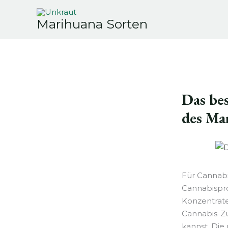
Zum
Inhalt
Marihuana Sorten
springen
Das be
des Ma
Für Cannabi
Cannabispro
Konzentrat
Cannabis-Z
kannst. Di