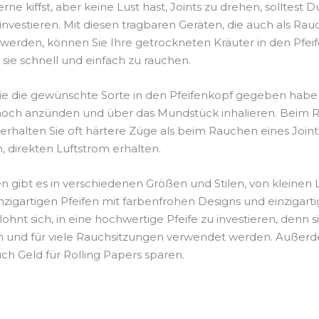
e kiffst, aber keine Lust hast, Joints zu drehen, solltest Du
investieren. Mit diesen tragbaren Geräten, die auch als Rau
werden, können Sie Ihre getrockneten Kräuter in den Pfei
sie schnell und einfach zu rauchen.
e die gewünschte Sorte in den Pfeifenkopf gegeben habe
 noch anzünden und über das Mundstück inhalieren. Beim
 erhalten Sie oft härtere Züge als beim Rauchen eines Joint
, direkten Luftstrom erhalten.
n gibt es in verschiedenen Größen und Stilen, von kleinen L
inzigartigen Pfeifen mit farbenfrohen Designs und einzigart
ohnt sich, in eine hochwertige Pfeife zu investieren, denn s
en und für viele Rauchsitzungen verwendet werden. Auße
uch Geld für Rolling Papers sparen.