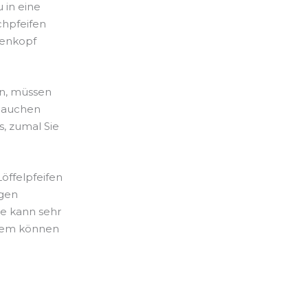
 in eine
chpfeifen
fenkopf
n, müssen
 Rauchen
s, zumal Sie
öffelpfeifen
igen
ie kann sehr
rdem können