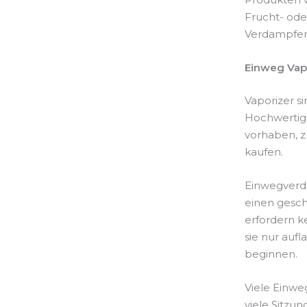
Frucht- ode
Verdampfen 
Einweg Vap
Vaporizer s
Hochwertige
vorhaben, z
kaufen.
Einwegverda
einen gesc
erfordern k
sie nur auf
beginnen.
Viele Einwe
viele Sitzun