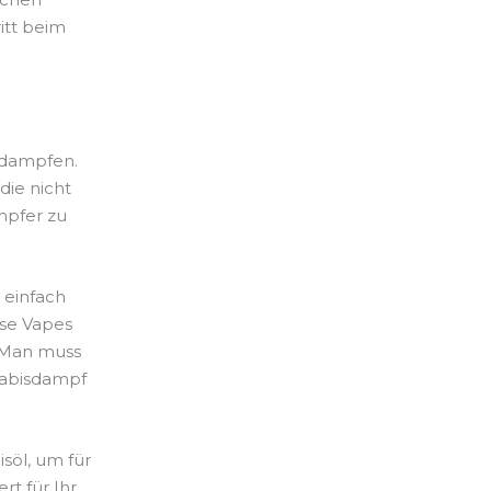
itt beim
erdampfen.
die nicht
mpfer zu
 einfach
se Vapes
. Man muss
nabisdampf
söl, um für
rt für Ihr