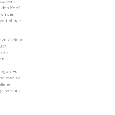
onsument
ng den Kopf
rch das
orteil, dass
 zusätzliche
auch
n zu
en.
ungen. Es
enn man sie
allene
ge so stark