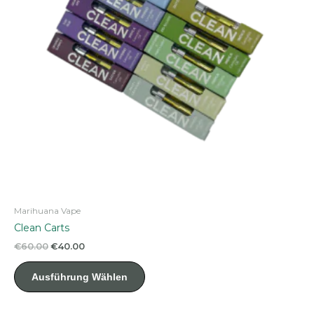
der
Produktseite
gewählt
werden
Marihuana Vape
Clean Carts
Ursprünglicher
Aktueller
€
60.00
€
40.00
Preis
Preis
Dieses
war:
ist:
Ausführung Wählen
Produkt
€60.00
€40.00.
weist
mehrere