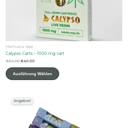
Marihuana Vape
Calypso Carts – 1000 mg cart
Ursprünglicher
Aktueller
€
60.00
€
40.00
Preis
Preis
Dieses
war:
ist:
Ausführung Wählen
Produkt
€60.00
€40.00.
weist
mehrere
Varianten
auf.
Angebot!
Die
Optionen
können
auf