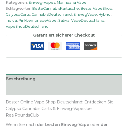
Menge
Kategorien:
Einweg-Vapes
,
Marihuana Vape
Schlagwörter:
BesteCannabisKartusche
,
BesterVapeShop
,
CalypsoCarts
,
CannabisDeutschland
,
EinwegVape
,
Hybrid
,
Indica
,
PinkLemonadeVape
,
Sativa
,
VapeDeutschland
,
VapeShopDeutschland
Garantiert sicherer Checkout
Beschreibung
Zusätzliche Informationen
Bester Online Vape Shop Deutschland: Entdecken Sie
Calypso Cannabis Carts & Einweg-Vapes bei
RealPoundsClub
Wenn Sie nach
der besten Einweg-Vape
oder
der