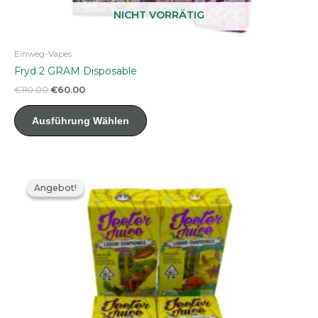
NICHT VORRÄTIG
Einweg-Vapes
Fryd 2 GRAM Disposable
Ursprünglicher
Aktueller
€
110.00
€
60.00
Preis
Preis
Dieses
war:
ist:
Ausführung Wählen
Produkt
€110.00
€60.00.
weist
mehrere
Varianten
auf.
Angebot!
Angebot!
Die
Optionen
können
auf
der
Produktseite
gewählt