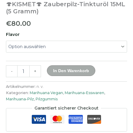
🍄KISMET🍄 Zauberpilz-Tinkturöl 15ML
(5 Gramm)
€
80.00
Flavor
🍄
In Den Warenkorb
-
+
KISMET
🍄
Zauberpilz-
Artikelnummer:
n. v.
Tinkturöl
Kategorien:
Marihuana Vegan
,
Marihuana-Esswaren
,
15ML
Marihuana-Pilz
,
Pilzgummis
(5
Garantiert sicherer Checkout
Gramm)
Menge