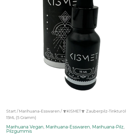
Start
/
Marihuana-Esswaren
/ 🍄KISMET🍄 Zauberpilz-Tinkturöl
15ML (5 Gramm)
Marihuana Vegan
,
Marihuana-Esswaren
,
Marihuana-Pilz
,
Pilzgummis