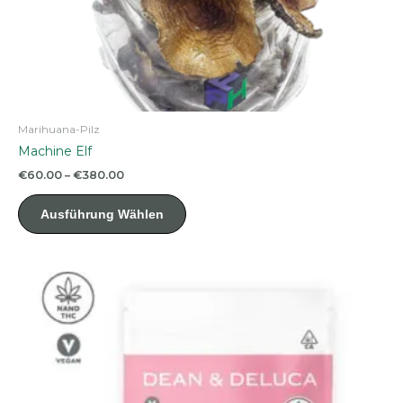
Marihuana-Pilz
Machine Elf
Preisspanne:
€
60.00
–
€
380.00
€60.00
Dieses
bis
Ausführung Wählen
Produkt
€380.00
weist
mehrere
Varianten
auf.
Die
Optionen
können
auf