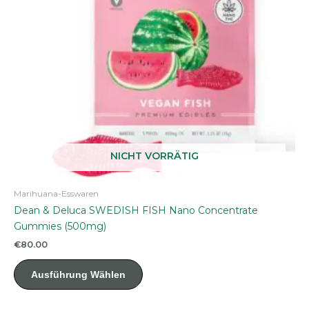
der
Produktseite
gewählt
werden
NICHT VORRÄTIG
Marihuana-Esswaren
Dean & Deluca SWEDISH FISH Nano Concentrate
Gummies (500mg)
€
80.00
Dieses
Ausführung Wählen
Produkt
weist