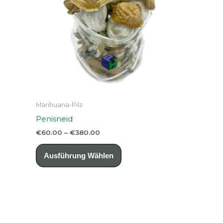
Marihuana-Pilz
Penisneid
Preisspanne:
€
60.00
–
€
380.00
€60.00
Dieses
bis
Ausführung Wählen
€380.00
Produkt
weist
mehrere
Varianten
auf.
Die